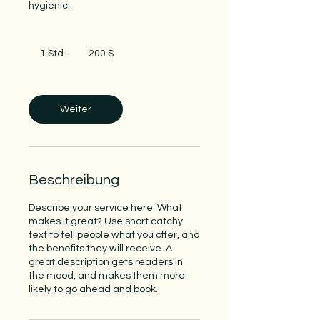
hygienic.
200
US-
1 Std.
1
200 $
Dollar
S
t
d
Weiter
Beschreibung
Describe your service here. What
makes it great? Use short catchy
text to tell people what you offer, and
the benefits they will receive. A
great description gets readers in
the mood, and makes them more
likely to go ahead and book.