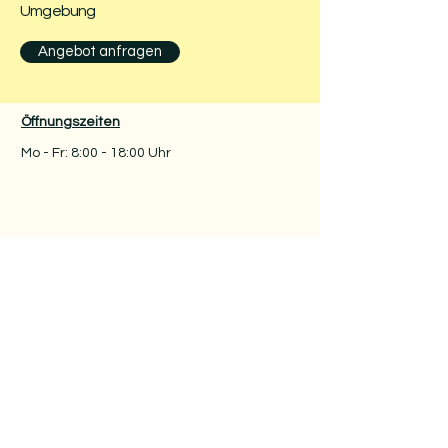
Umgebung
Angebot anfragen
Öffnungszeiten
Mo - Fr: 8:00 - 18:00 Uhr
​​
Kontakt
Geschäftsinhaber:
Benjamin Nieß
Agentur Niess
Blasewitzer Straße 41
01307 Dresden