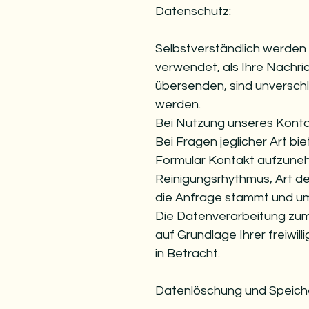
Datenschutz:
Selbstverständlich werde
verwendet, als Ihre Nachri
übersenden, sind unversch
werden.
Bei Nutzung unseres Kontakt
Bei Fragen jeglicher Art bie
Formular Kontakt aufzuneh
Reinigungsrhythmus, Art der
die Anfrage stammt und um 
Die Daten­ver­ar­bei­tung zu
auf Grund­lage Ihrer frei­will
in Betracht.
Datenlöschung und Speich