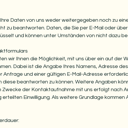
n Ihre Daten von uns weder weitergegeben noch zu ei
cht zu beantworten. Daten, die Sie per E-Mail oder übe
lüsselt und können unter Umständen von nicht dazu 
­for­mu­lars
ten wir Ihnen die Möglichkeit, mit uns über ein auf der 
men. Dabei ist die Angabe Ihres Namens, Adresse de
 Anfrage und einer gültigen E-Mail-Adresse erfor­der­li
diese beant­worten zu können. Weitere Angaben können 
m Zwecke der Kontakt­auf­nahme mit uns erfolgt nach Art.
ig erteilten Einwil­li­gung. Als weitere Grund­lage kommen A
erdauer: