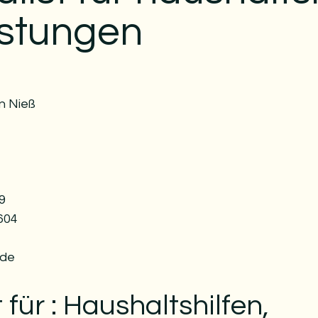
istungen
n Nieß
9
3604
.de
t für : Haushaltshilfen,